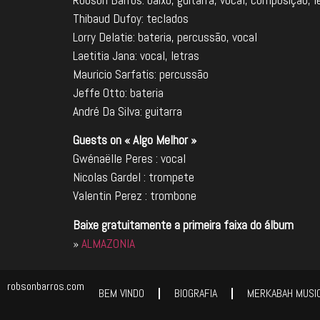
Robson Barros: baixo, guitarra, vocal, composição, l
Thibaud Dufoy: teclados
Lorry Delatie: bateria, percussão, vocal
Laetitia Jana: vocal, letras
Mauricio Sarfatis: percussão
Jeffe Otto: bateria
André Da Silva: guitarra
Guests on « Algo Melhor »
Gwénaëlle Peres : vocal
Nicolas Gardel : trompete
Valentin Perez : trombone
Baixe gratuitamente a primeira faixa do álbum
»
ALMAZONIA
robsonbarros.com
BEM VINDO
BIOGRAFIA
MERKABAH MUSI