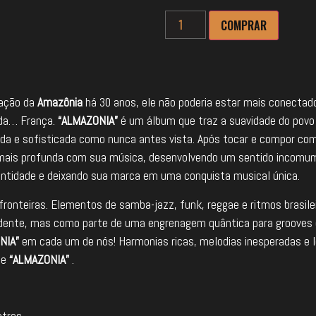
COMPRAR
ração da
Amazônia
há 30 anos, ele não poderia estar mais conectado
 da… França.
“ALMAZONIA”
é um álbum que traz a suavidade do povo
da e sofisticada como nunca antes vista. Após tocar e compor com
mais profunda com sua música, desenvolvendo um sentido incomum 
dentidade e deixando sua marca em uma conquista musical única.
ronteiras. Elementos de samba-jazz, funk, reggae e ritmos brasile
ndente, mas como parte de uma engrenagem quântica para grooves
NIA”
em cada um de nós! Harmonias ricas, melodias inesperadas e le
de
“ALMAZONIA”
.